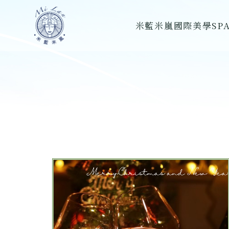
跳
米藍米嵐國際美學SP
至
主
要
內
容