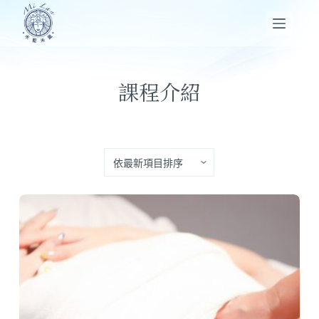
跳
至
主
要
課程介紹
內
容