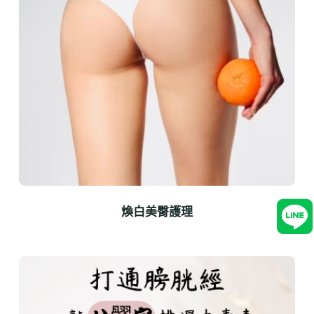
煥白美臀護理