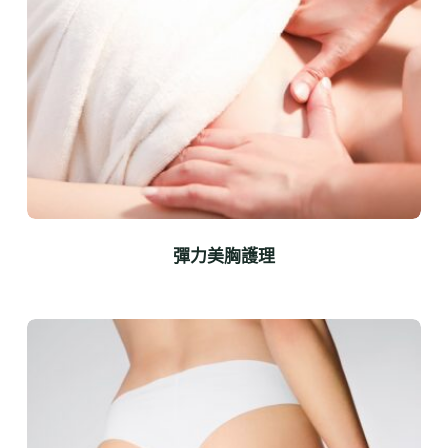
彈力美胸護理