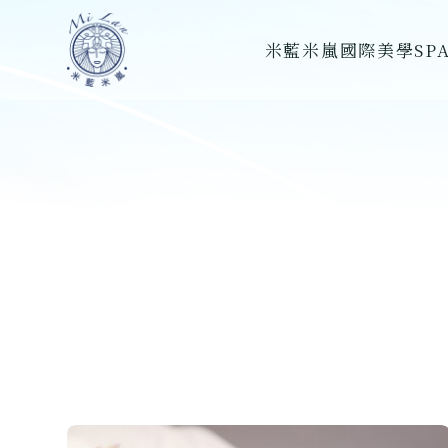
跳
米藍米嵐國際美學SP
至
主
要
內
容