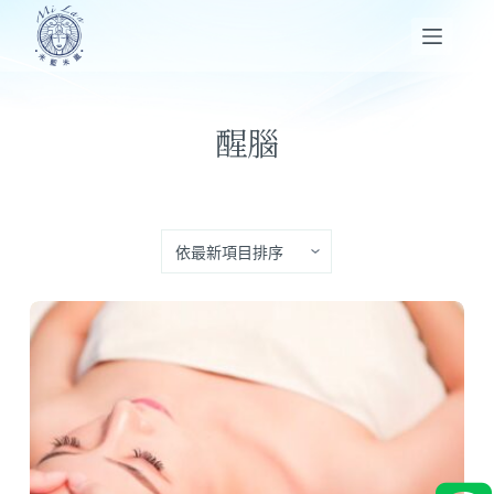
跳
至
主
要
醒腦
內
容