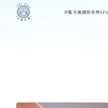
跳
米藍米嵐國際美學SP
至
主
要
內
容